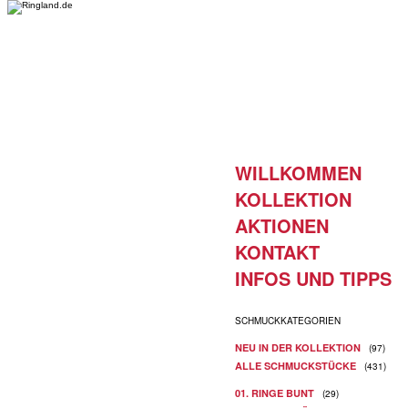
WILLKOMMEN
KOLLEKTION
AKTIONEN
KONTAKT
INFOS UND TIPPS
SCHMUCKKATEGORIEN
NEU IN DER KOLLEKTION
(97)
ALLE SCHMUCKSTÜCKE
(431)
01. RINGE BUNT
(29)