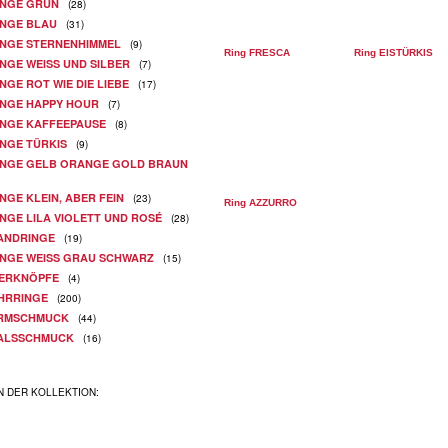
RINGE GRÜN
(28)
RINGE BLAU
(31)
RINGE STERNENHIMMEL
(9)
Ring FRESCA
Ring EISTÜRKIS
RINGE WEISS UND SILBER
(7)
INGE ROT WIE DIE LIEBE
(17)
RINGE HAPPY HOUR
(7)
RINGE KAFFEEPAUSE
(8)
RINGE TÜRKIS
(9)
RINGE GELB ORANGE GOLD BRAUN
INGE KLEIN, ABER FEIN
(23)
Ring AZZURRO
RINGE LILA VIOLETT UND ROSÉ
(28)
BANDRINGE
(19)
RINGE WEISS GRAU SCHWARZ
(15)
ZIERKNÖPFE
(4)
OHRRINGE
(200)
ARMSCHMUCK
(44)
HALSSCHMUCK
(16)
N DER KOLLEKTION: