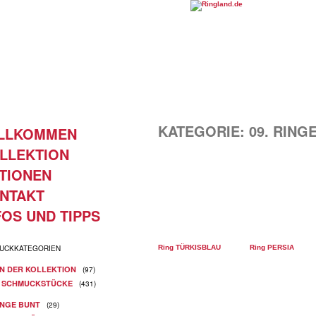
KATEGORIE: 09. RING
LLKOMMEN
LLEKTION
TIONEN
NTAKT
FOS UND TIPPS
Ring TÜRKISBLAU
Ring PERSIA
UCKKATEGORIEN
IN DER KOLLEKTION
(97)
 SCHMUCKSTÜCKE
(431)
RINGE BUNT
(29)