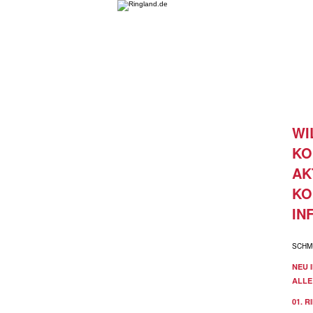
WI
KO
AK
KO
IN
SCHM
NEU 
ALLE
01. 